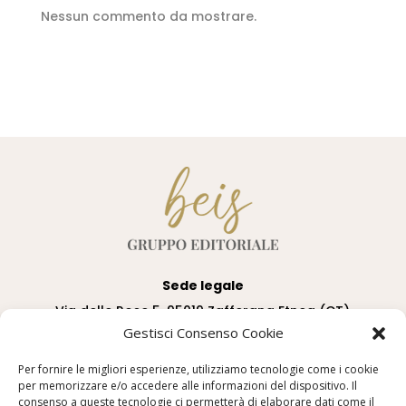
Nessun commento da mostrare.
Sede legale
Via delle Rose 5, 95019 Zafferana Etnea (CT)
Gestisci Consenso Cookie
Sede operativa
Per fornire le migliori esperienze, utilizziamo tecnologie come i cookie
Via Alessandro Manzoni sn, c/o Centro Uffici de
per memorizzare e/o accedere alle informazioni del dispositivo. Il
“Le Zagare”, 95037 San Giovanni La Punta
consenso a queste tecnologie ci permetterà di elaborare dati come il