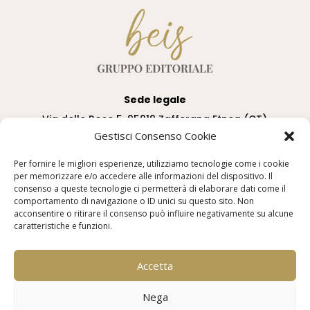
Sede legale
Via delle Rose 5, 95019 Zafferana Etnea (CT)
Gestisci Consenso Cookie
Sede operativa
Per fornire le migliori esperienze, utilizziamo tecnologie come i cookie
Via Alessandro Manzoni sn, c/o Centro Uffici de
per memorizzare e/o accedere alle informazioni del dispositivo. Il
“Le Zagare”, 95037 San Giovanni La Punta
consenso a queste tecnologie ci permetterà di elaborare dati come il
comportamento di navigazione o ID unici su questo sito. Non
acconsentire o ritirare il consenso può influire negativamente su alcune
beisgruppoeditorialesrl@pec.it |
caratteristiche e funzioni.
info@beisgruppoeditoriale.it
Accetta
BEIS GRUPPO EDITORIALE SRL | P.IVA 05955620876 |
Nega